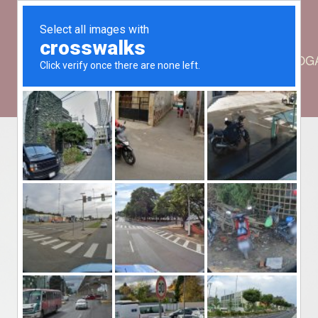
INICIO
NOSOTROS
SERVICIOS
ABOG
Posts Tagged
‘Mountain’
Home
Mountain